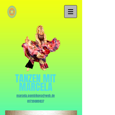
TANZEN MIT
MARCELA
marcela.gombikova@web.de
01739089837