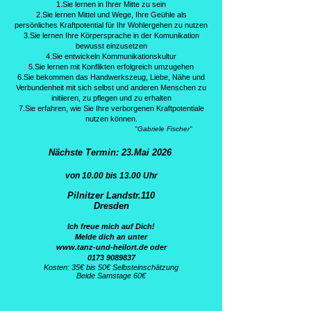
1.Sie lernen in Ihrer Mitte zu sein
2.Sie lernen Mittel und Wege, Ihre Geühle als
persönliches Kraftpotential für Ihr Wohlergehen zu nutzen
3.Sie lernen Ihre Körpersprache in der Komunikation
bewusst einzusetzen
4.Sie entwickeln Kommunikationskultur
5.Sie lernen mit Konflikten erfolgreich umzugehen
6.Sie bekommen das Handwerkszeug, Liebe, Nähe und
Verbundenheit mit sich selbst und anderen Menschen zu
initiieren, zu pflegen und zu erhalten
7.Sie erfahren, wie Sie Ihre verborgenen Kraftpotentiale
nutzen können.
"Gabriele Fischer"
Nächste Termin: 23.Mai 2026
von 10.00 bis 13.00 Uhr
Pilnitzer Landstr.110
Dresden
Ich freue mich auf Dich!
Melde dich an unter
www.tanz-und-heilort.de
oder
0173 9089837
Kosten: 35€ bis 50€ Selbsteinschätzung
Beide Samstage 60€