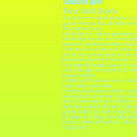
Tanztherapie:
Tanz heilt Seele
Seit jeher setzen Medizinmänner, Sc
ganzen Welt den Tanz als Mittel der 
Blockadelösung ein.
Auf der Basis moderner gestaltungs-
Erfahrungen hat sich die Tanztherapie
besonnen und bietet den Menschen mi
Problemen eine Möglichkeit, selbst ak
wirken. So können organische, psych
psychosomatische Erkrankungen und 
zu anderen Behandlungsarten positiv 
auch Störungen und Konflikte des Allt
lösbarer werden.
Letztlich geht es darum, innere Zust
selbst näher zu kommen.
Durch diesen Ausdruck innerer Zustä
verringert sich der innere Druck, der
immer wieder durch unverarbeitete Er
Gedanken aufbaut. Blockaden, Verkru
können aufbrechen und Energien kom
Es zeigen sich Wege, die Kräfte des
lenken, so dass ein Leben in Liebe, 
möglich wird.