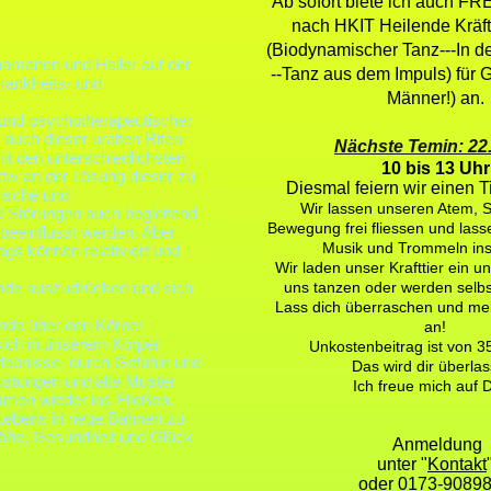
Ab sofort biete ich auch 
nach HKIT Heilende Kräf
(Biodynamischer Tanz---In d
hamanen und Heiler auf der
--Tanz aus dem Impuls) für
Krankheits- und
Männer!) an.
 und psychotherapeutischer
 auch dieser uralten Riten
Nächste Temin: 22
t den unterschiedlichsten
10 bis 13 Uhr
tiv an der Lösung dieser zu
Diesmal feiern wir einen Ti
ische und
Wir lassen unseren Atem,
Störungen auch begleitend
Bewegung frei fliessen und lass
beeinflusst werden. Aber
Musik und Trommeln insp
ags können relativiert und
Wir laden unser Krafttier ein u
ände auszudrücken und sich
uns tanzen oder werden selb
Lass dich überraschen und mel
nde über den Körper
an!
 sich in unserem Körper
Unkostenbeitrag ist von 3
lebnisse, durch Gefühle und
Das wird dir überlas
stungen und alte Muster
Ich freue mich auf D
men wieder ins Fließen.
 Lebens in neue Bahnen zu
Nähe, Gesundheit und Glück
Anmeldung
unter "
Kontakt
oder 0173-9089