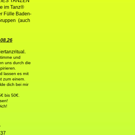
FREIES TANZEN
te im Tanz®
er Fülle Baden-
 Gruppen (auch
.08.26
ertanzritual.
 Stimme und
en uns durch die
irieren.
nd lassen es mit
st zum einem.
de dich bei mir
5€ bis 50€.
sen!
ich!
"
837