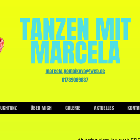
TANZEN MIT
MARCELA
marcela.gombikova@web.de
01739089837
AUCHTANZ
ÜBER MICH
GALERIE
AKTUELLES
KONTA