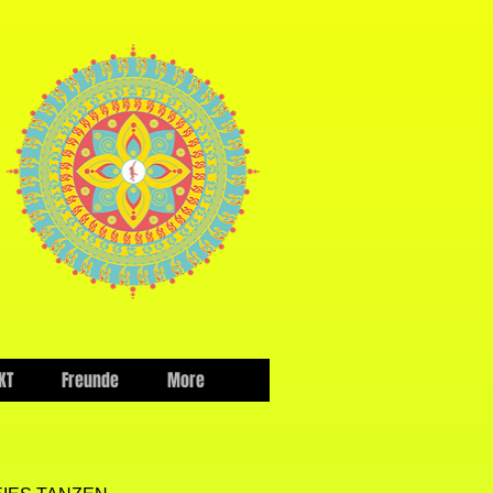
KT
Freunde
More