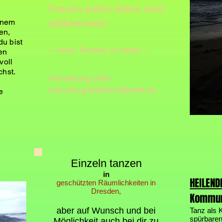
Frauen jeden Alters sind
einem
willkommen!
en,
u bist
---neue Termine in Arbeit---
gen
voll
chst.
Anmeldung unter
marcela.gombikova@web.de
e
Einzeln tanzen
in
HEILEND
geschützten Räumlichkeiten in
Dresden,
Kommuni
aber auf Wunsch und bei
Tanz als 
spürbaren,
Möglichkeit auch bei dir zu