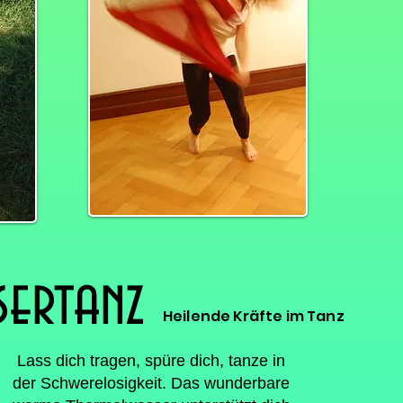
sertanz
Heilende Kräfte im Tanz
Lass dich tragen, spüre dich, tanze in
der Schwerelosigkeit. Das wunderbare