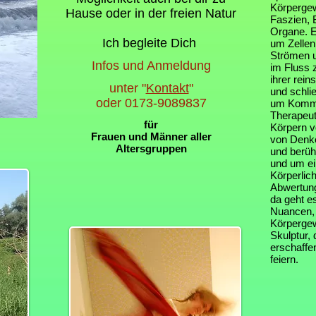
Körpergew
Hause oder in der freien Natur
Faszien, 
Organe. E
Ich begleite Dich
um Zellen
Strömen u
Infos und Anmeldung
im Fluss z
ihrer rei
unter "
Kontakt
"
und schli
oder 0173-9089837
um Kommu
Therapeut
für
Körpern v
Frauen und Männer aller
von Denke
Altersgruppen
und berüh
und um ei
Körperlic
Abwertung
da geht e
Nuancen, 
Körpergew
Skulptur,
erschaffe
feiern.